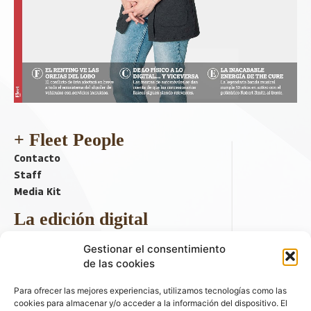
+ Fleet People
Contacto
Staff
Media Kit
La edición digital
Descargar último ejemplar
Gestionar el consentimiento
ir a hemeroteca
de las cookies
+ Contenido en redes sociales
Para ofrecer las mejores experiencias, utilizamos tecnologías como las
cookies para almacenar y/o acceder a la información del dispositivo. El