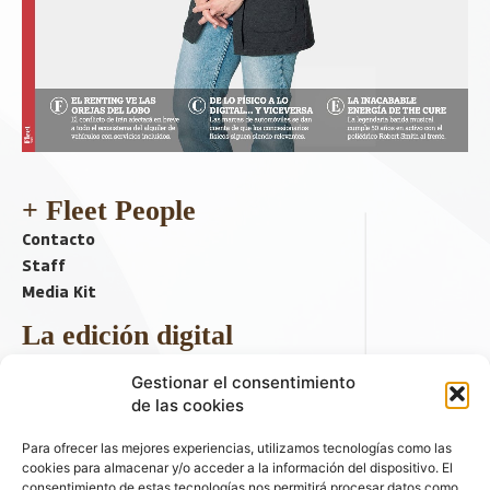
+ Fleet People
Contacto
Staff
Media Kit
La edición digital
Descargar último ejemplar
Gestionar el consentimiento
ir a hemeroteca
de las cookies
+ Contenido en redes sociales
Para ofrecer las mejores experiencias, utilizamos tecnologías como las
cookies para almacenar y/o acceder a la información del dispositivo. El
consentimiento de estas tecnologías nos permitirá procesar datos como