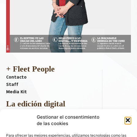
+ Fleet People
Contacto
Staff
Media Kit
La edición digital
Descargar último ejemplar
Gestionar el consentimiento
ir a hemeroteca
de las cookies
+ Contenido en redes sociales
Para ofrecer las mejores experiencias, utilizamos tecnologías como las