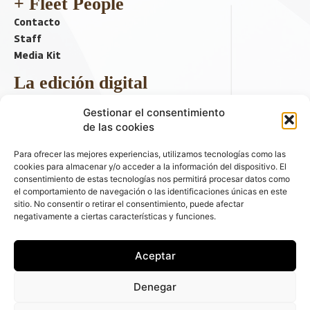
+ Fleet People
Contacto
Staff
Media Kit
La edición digital
Descargar último ejemplar
Gestionar el consentimiento
ir a hemeroteca
de las cookies
+ Contenido en redes sociales
Para ofrecer las mejores experiencias, utilizamos tecnologías como las
cookies para almacenar y/o acceder a la información del dispositivo. El
consentimiento de estas tecnologías nos permitirá procesar datos como
el comportamiento de navegación o las identificaciones únicas en este
sitio. No consentir o retirar el consentimiento, puede afectar
negativamente a ciertas características y funciones.
Aceptar
© 2026 FLEET PEOPLE . La web líder de las flotas y el renting de
Denegar
automóviles - C/ Fernández de la Hoz 70, 1ºB - 28003 - Madrid
(España) | Política de Privacidad | Política de Cookies | Email: