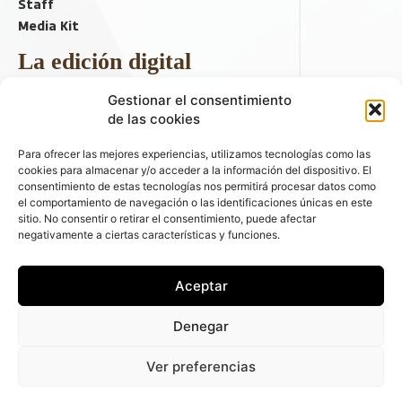
Staff
Media Kit
La edición digital
Descargar último ejemplar
Gestionar el consentimiento
ir a hemeroteca
de las cookies
+ Contenido en redes sociales
Para ofrecer las mejores experiencias, utilizamos tecnologías como las
cookies para almacenar y/o acceder a la información del dispositivo. El
consentimiento de estas tecnologías nos permitirá procesar datos como
el comportamiento de navegación o las identificaciones únicas en este
sitio. No consentir o retirar el consentimiento, puede afectar
negativamente a ciertas características y funciones.
Aceptar
© 2026 FLEET PEOPLE . La web líder de las flotas y el renting de
Denegar
automóviles - C/ Fernández de la Hoz 70, 1ºB - 28003 - Madrid
(España) | Política de Privacidad | Política de Cookies | Email:
Ver preferencias
fleetpeople@fleetpeople.es