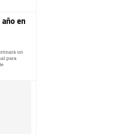
l año en
stinará un
ual para
de