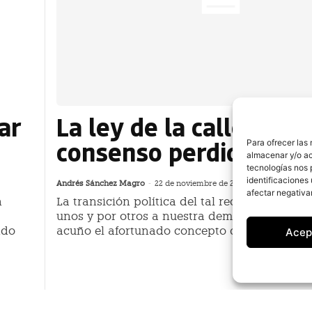
ar
La ley de la calle: El
consenso perdido
Para ofrecer las
almacenar y/o ac
tecnologías nos 
identificaciones 
Andrés Sánchez Magro
-
22 de noviembre de 2018
afectar negativa
n
La transición política del tal recordado fran
unos y por otros a nuestra democracia consti
ndo
acuño el afortunado concepto de consenso
Acep
nco
El 10% de los conductores adm