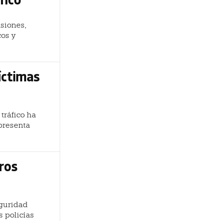
siones,
cos y
íctimas
tráfico ha
epresenta
uros
eguridad
s policías