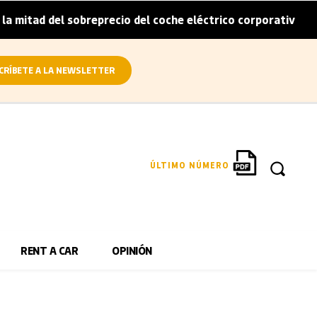
ad del sobreprecio del coche eléctrico corporativo
Arval
|
CRÍBETE A LA NEWSLETTER
ÚLTIMO NÚMERO
RENT A CAR
OPINIÓN