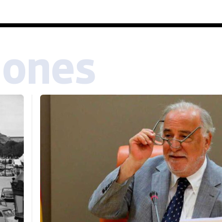
iones