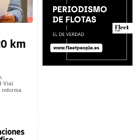
20 km
,
d Vial
a reforma
aciones
fico