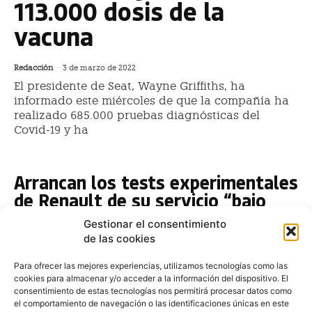
113.000 dosis de la
vacuna
Redacción
-
3 de marzo de 2022
El presidente de Seat, Wayne Griffiths, ha
informado este miércoles de que la compañía ha
realizado 685.000 pruebas diagnósticas del
Covid-19 y ha
Arrancan los tests experimentales
de Renault de su servicio “bajo
demanda”
Gestionar el consentimiento
de las cookies
Redacción
-
18 de octubre de 2019
Los test experimentales del Grupo Renault se han
Para ofrecer las mejores experiencias, utilizamos tecnologías como las
iniciado para un centenar de personas quienes
cookies para almacenar y/o acceder a la información del dispositivo. El
utilizarán el servicio de vehículos bajo demanda que
consentimiento de estas tecnologías nos permitirá procesar datos como
ofrece
el comportamiento de navegación o las identificaciones únicas en este