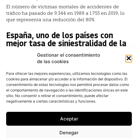
El número de víctimas mortales de accidentes de
tráfico ha pasado de 9.344 en 1989 a 1.755 en 2019, lo
que representa una reducción del 80%
España, uno de los países con
mejor tasa de siniestralidad de la
UE
Gestionar el consentimiento
Redacción
-
22 de abril de 2021
de las cookies
España, con 29 fallecidos por millón de habitantes, se
sitúa como el cuarto país de la Unión Europea (UE) con
Para ofrecer las mejores experiencias, utilizamos tecnologías como las
cookies para almacenar y/o acceder a la información del dispositivo. El
mejor tasa de siniestralidad
consentimiento de estas tecnologías nos permitirá procesar datos como
el comportamiento de navegación o las identificaciones únicas en este
Cambia el criterio en la medición
sitio. No consentir o retirar el consentimiento, puede afectar
de siniestros de automóvil ¿Por
negativamente a ciertas características y funciones.
fin un nuevo baremo?
Aceptar
Carmen Lancho
-
10 de agosto de 2015
Las empresas de renting creen que el futurible
Denegar
baremo que medirá las indemnizaciones por siniestro