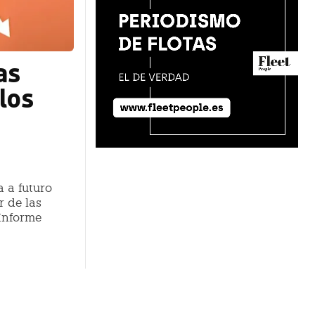
as
los
 a futuro
r de las
Informe