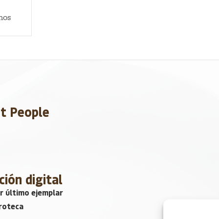
mos
et People
ción digital
r último ejemplar
roteca