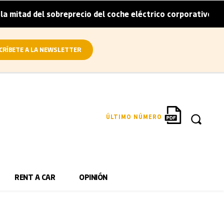
itad del sobreprecio del coche eléctrico corporativo
Arv
|
CRÍBETE A LA NEWSLETTER
ÚLTIMO NÚMERO
RENT A CAR
OPINIÓN