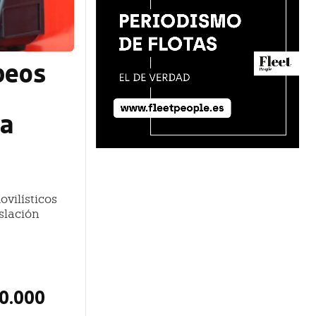
peos
 a
vilísticos
slación
50.000