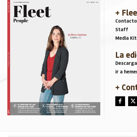
+ Fle
Contacto
Staff
Media Kit
La edi
Descarga
ir a heme
+ Con