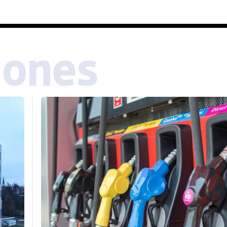
iones