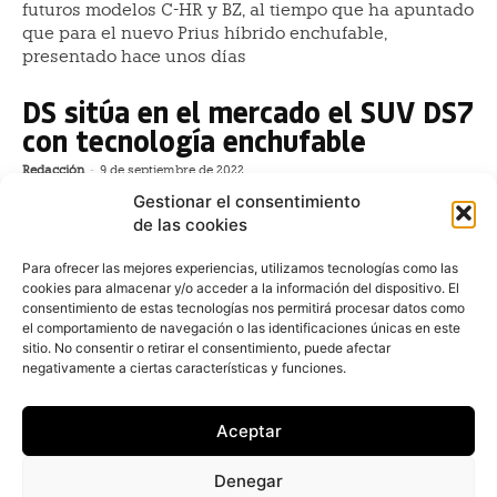
futuros modelos C-HR y BZ, al tiempo que ha apuntado
que para el nuevo Prius híbrido enchufable,
presentado hace unos días
DS sitúa en el mercado el SUV DS7
con tecnología enchufable
Redacción
-
9 de septiembre de 2022
DS Automobiles ha iniciado la comercialización de la
Gestionar el consentimiento
edición de lanzamiento del nuevo DS 7, denominada
de las cookies
DS 7 E-Tense 4x4 360 La Première, con motorización
híbrida enchufable y 360 caballos.
Para ofrecer las mejores experiencias, utilizamos tecnologías como las
cookies para almacenar y/o acceder a la información del dispositivo. El
consentimiento de estas tecnologías nos permitirá procesar datos como
Renault introducirá su gama
el comportamiento de navegación o las identificaciones únicas en este
eléctrica en el mercado latino en
sitio. No consentir o retirar el consentimiento, puede afectar
negativamente a ciertas características y funciones.
2023
Redacción
-
7 de septiembre de 2022
Aceptar
La firma automovilística Renault lanzará la gama E-
Tech, que incluye turismos y vehículos comerciales
Denegar
totalmente eléctricos en el mercado en América Latina