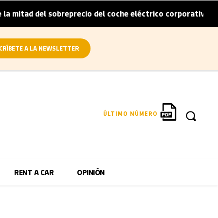
mitad del sobreprecio del coche eléctrico corporativo
Ar
|
CRÍBETE A LA NEWSLETTER
ÚLTIMO NÚMERO
RENT A CAR
OPINIÓN