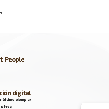
de
et People
ción digital
r último ejemplar
roteca