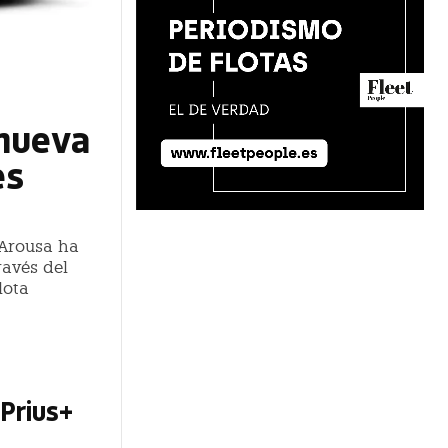
enueva
es
 Arousa ha
ravés del
lota
 Prius+