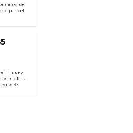
centenar de
rid para el
45
el Prius+ a
así su flota
 otras 45