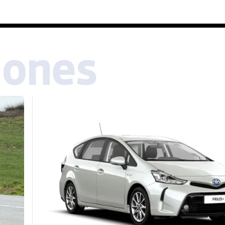
iones