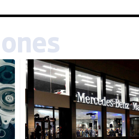
iones