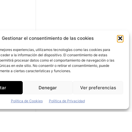
Gestionar el consentimiento de las cookies
ens
el
 mejores experiencias, utilizamos tecnologías como las cookies para
ceder a la información del dispositivo. El consentimiento de estas
permitirá procesar datos como el comportamiento de navegación o las
únicas en este sitio. No consentir o retirar el consentimiento, puede
mente a ciertas características y funciones.
ento de sus
tar
Denegar
Ver preferencias
omparación
ataforma de
Política de Cookies
Política de Privacidad