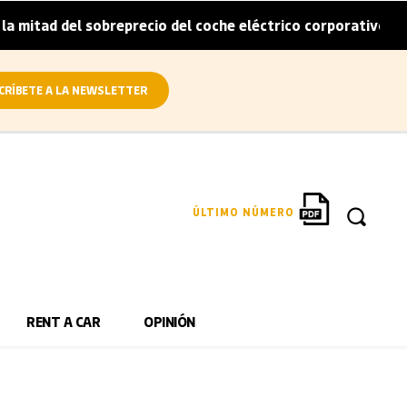
d del sobreprecio del coche eléctrico corporativo
Arval 
|
CRÍBETE A LA NEWSLETTER
ÚLTIMO NÚMERO
RENT A CAR
OPINIÓN