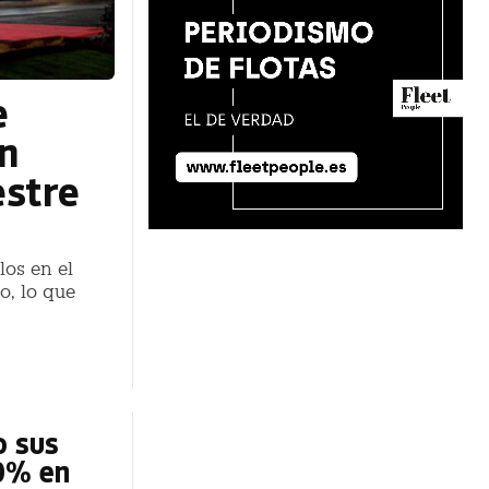
e
n
estre
los en el
o, lo que
o sus
10% en