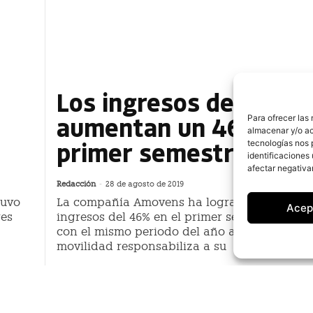
Los ingresos de Amov
aumentan un 46% en 
Para ofrecer las
almacenar y/o ac
primer semestre
tecnologías nos 
identificaciones 
afectar negativa
Redacción
-
28 de agosto de 2019
tuvo
La compañía Amovens ha logrado un increm
Acep
res
ingresos del 46% en el primer semestre en c
con el mismo periodo del año anterior. La pl
movilidad responsabiliza a su