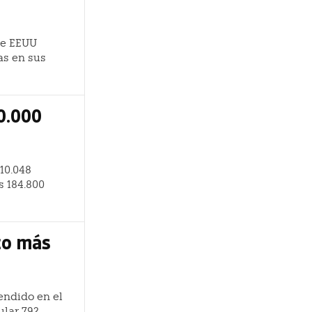
de EEUU
as en sus
0.000
310.048
s 184.800
ico más
vendido en el
ular 792