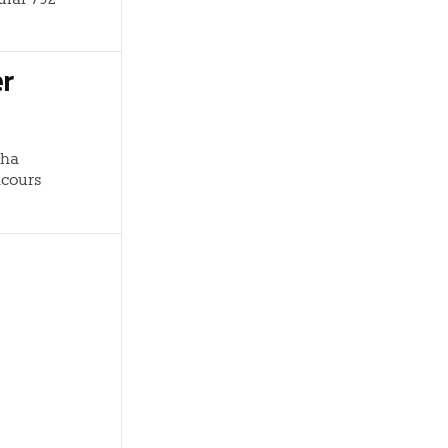
er
 ha
ncours