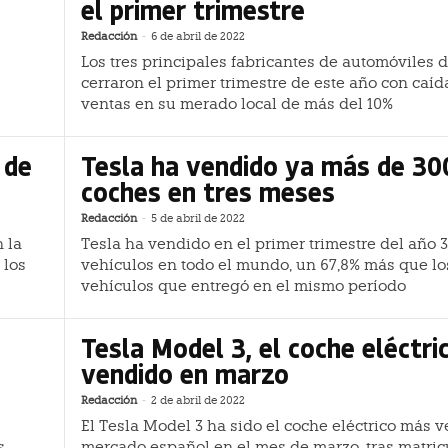
el primer trimestre
Redacción
-
6 de abril de 2022
Los tres principales fabricantes de automóviles 
cerraron el primer trimestre de este año con caíd
ventas en su merado local de más del 10%
 de
Tesla ha vendido ya más de 30
coches en tres meses
Redacción
-
5 de abril de 2022
n la
Tesla ha vendido en el primer trimestre del año 
 los
vehículos en todo el mundo, un 67,8% más que lo
vehículos que entregó en el mismo período
Tesla Model 3, el coche eléctr
vendido en marzo
Redacción
-
2 de abril de 2022
El Tesla Model 3 ha sido el coche eléctrico más 
s
mercado español en el mes de marzo, tras matric