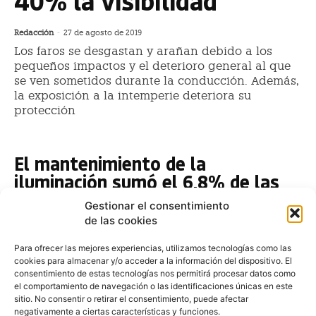
40% la visibilidad
Redacción
-
27 de agosto de 2019
Los faros se desgastan y arañan debido a los
pequeños impactos y el deterioro general al que
se ven sometidos durante la conducción. Además,
la exposición a la intemperie deteriora su
protección
El mantenimiento de la
iluminación sumó el 6,8% de las
operaciones de talleres en 2018
Gestionar el consentimiento
de las cookies
Redacción
-
27 de mayo de 2019
El mantenimiento de la iluminación del automóvil
Para ofrecer las mejores experiencias, utilizamos tecnologías como las
estuvieron presentes en el 6,8% del total de entradas
cookies para almacenar y/o acceder a la información del dispositivo. El
en los talleres realizadas el año pasado, según un
consentimiento de estas tecnologías nos permitirá procesar datos como
el comportamiento de navegación o las identificaciones únicas en este
Las ITV rechazan a un 40% más
sitio. No consentir o retirar el consentimiento, puede afectar
negativamente a ciertas características y funciones.