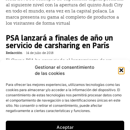
al siguiente nivel con la apertura del quinto Audi City
en todo el mundo, esta vez en la capital polaca. La
marca presenta su gama al completo de productos a
los visitantes de forma virtual
PSA lanzará a finales de año un
servicio de carsharing en París
Redacción
-
14 de julio de 2018
El Grupo PSA ha anunciado el lanzamiento de un
servicio de carsharing en París para finales de año,
Gestionar el consentimiento
que podrá a disposición de los usuarios cuya flota
de las cookies
inicial de 500 vehículos eléctricos de las marcas
Peugeot y Citroën
Para ofrecer las mejores experiencias, utilizamos tecnologías como las
cookies para almacenar y/o acceder a la información del dispositivo. El
consentimiento de estas tecnologías nos permitirá procesar datos como
ALD Automotive debuta en la
el comportamiento de navegación o las identificaciones únicas en este
Bolsa de París: ‘Campanada’ y
sitio. No consentir o retirar el consentimiento, puede afectar
negativamente a ciertas características y funciones.
primeras impresiones
Juan Arús
-
16 de junio de 2017
Aceptar
El gigante global del leasing y renting ALD