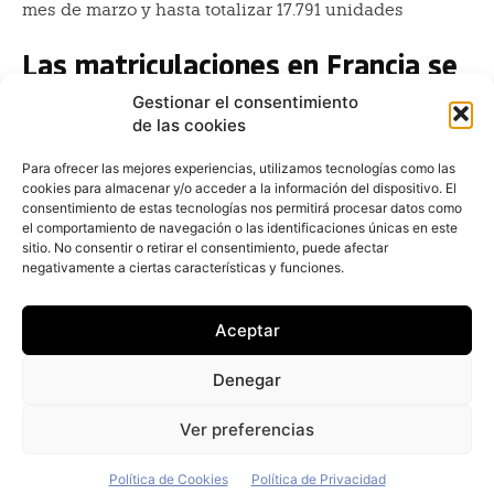
mes de marzo y hasta totalizar 17.791 unidades
Las matriculaciones en Francia se
desploman casi un 20% en marzo
Gestionar el consentimiento
de las cookies
Redacción
-
2 de abril de 2022
Las matriculaciones de turismos y todoterrenos en
Para ofrecer las mejores experiencias, utilizamos tecnologías como las
Francia se situaron en 147.079 unidades el mes
cookies para almacenar y/o acceder a la información del dispositivo. El
pasado, lo que representa un descenso del 19,53% si se
consentimiento de estas tecnologías nos permitirá procesar datos como
el comportamiento de navegación o las identificaciones únicas en este
Tesla Model 3, el coche eléctrico
sitio. No consentir o retirar el consentimiento, puede afectar
negativamente a ciertas características y funciones.
más vendido en marzo
Redacción
-
2 de abril de 2022
Aceptar
El Tesla Model 3 ha sido el coche eléctrico más
vendido en el mercado español en el mes de marzo,
Denegar
tras matricular 792 unidades y registrar un
crecimiento
Ver preferencias
Política de Cookies
Política de Privacidad