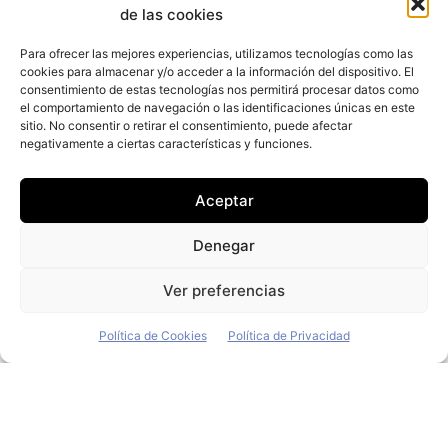
Redacción
-
14 de octubre de 2021
de las cookies
Las ventas de Jaguar Land Rover del tercer trimestre
de 2021 alcanzaron los 92.710 vehículos, un 18,4%
Para ofrecer las mejores experiencias, utilizamos tecnologías como las
cookies para almacenar y/o acceder a la información del dispositivo. El
menos que las 113.569 unidades
consentimiento de estas tecnologías nos permitirá procesar datos como
el comportamiento de navegación o las identificaciones únicas en este
Jaguar Land Rover se asocia con
sitio. No consentir o retirar el consentimiento, puede afectar
Google para medir la calidad del
negativamente a ciertas características y funciones.
aire
Aceptar
Redacción
-
27 de mayo de 2021
El fabricante de vehículos Jaguar Land Rover se ha
Denegar
asociado con la compañía tecnológica Google para
incorporar sensores de medición de la calidad del aire
Ver preferencias
Política de Cookies
Política de Privacidad