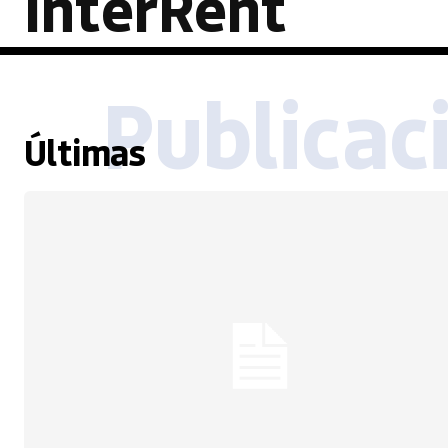
InterRent
Publicac
Últimas