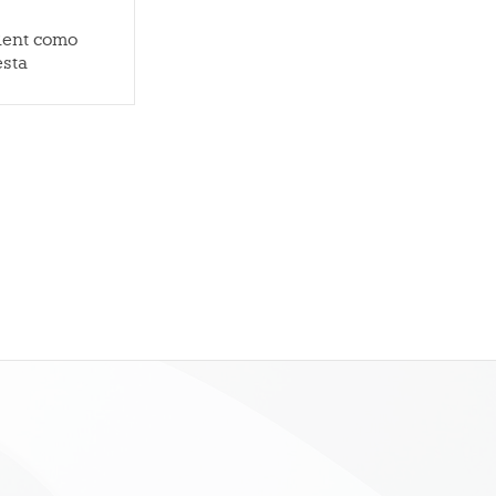
Rent como
esta