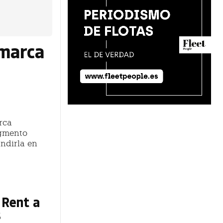
 marca
rca
egmento
ndirla en
 Rent a
s