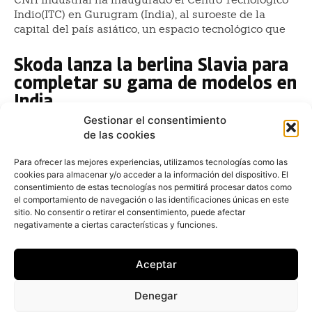
Indio(ITC) en Gurugram (India), al suroeste de la
capital del país asiático, un espacio tecnológico que
Skoda lanza la berlina Slavia para
completar su gama de modelos en
India
Gestionar el consentimiento
Redacción
-
1 de marzo de 2022
de las cookies
Skoda ha anunciado el lanzamiento de la berlina
Slavia, con la que la marca checa completará la gama
Para ofrecer las mejores experiencias, utilizamos tecnologías como las
de modelos fabricados en India, según ha informado
cookies para almacenar y/o acceder a la información del dispositivo. El
consentimiento de estas tecnologías nos permitirá procesar datos como
Groupe PSA lanza nuevas
el comportamiento de navegación o las identificaciones únicas en este
soluciones de movilidad en la India
sitio. No consentir o retirar el consentimiento, puede afectar
negativamente a ciertas características y funciones.
Redacción
-
16 de octubre de 2019
El Grupo PSA ha lanzado nuevas soluciones de
Aceptar
movilidad en la India, con el fin de ampliar su base de
clientes y su cobertura del mercado. El Grupo prevé
Denegar
firmar acuerdos-tipo de cooperación con otros