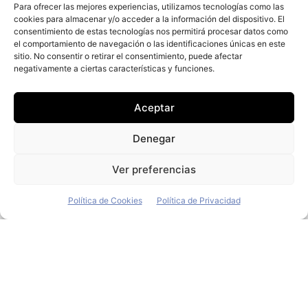
Para ofrecer las mejores experiencias, utilizamos tecnologías como las
cookies para almacenar y/o acceder a la información del dispositivo. El
consentimiento de estas tecnologías nos permitirá procesar datos como
el comportamiento de navegación o las identificaciones únicas en este
+ Fleet People
sitio. No consentir o retirar el consentimiento, puede afectar
negativamente a ciertas características y funciones.
Contacto
Staff
Aceptar
Media Kit
La edición digital
Denegar
Descargar último ejemplar
Ver preferencias
ir a hemeroteca
Política de Cookies
Política de Privacidad
+ Contenido en redes sociales