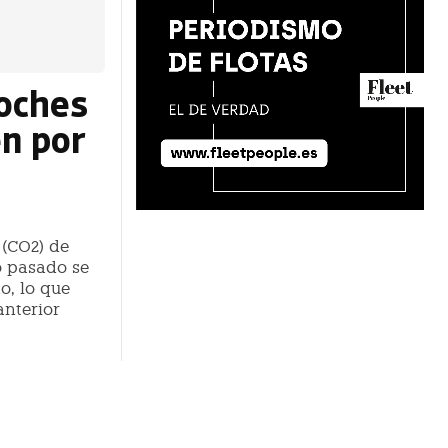
coches
n por
 (CO2) de
o pasado se
o, lo que
nterior