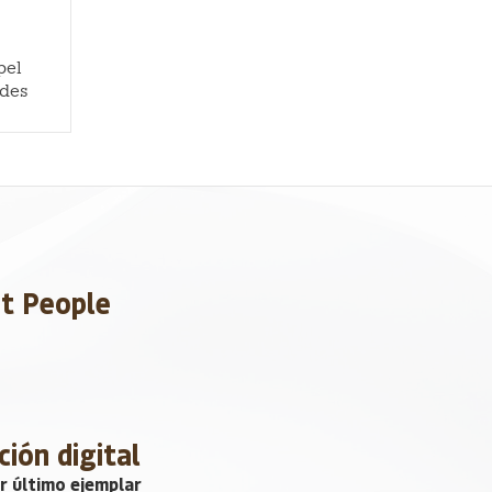
pel
ades
et People
ción digital
r último ejemplar