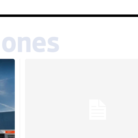
iones