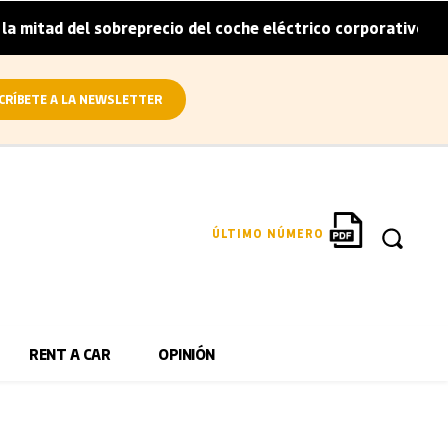
itad del sobreprecio del coche eléctrico corporativo
Ar
|
CRÍBETE A LA NEWSLETTER
ÚLTIMO NÚMERO
RENT A CAR
OPINIÓN