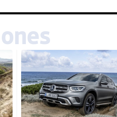
iones