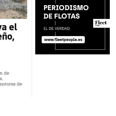
a el
eño,
ón de
s,
 motores de