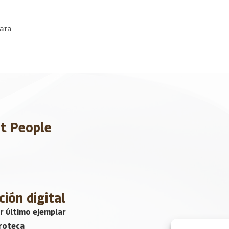
para
et People
ción digital
r último ejemplar
roteca