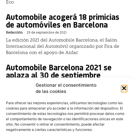
Eco
Automobile acogerá 18 primicias
de automóviles en Barcelona
Redacción
-
29 de septiembre de 2021
La edición 2021 del Automobile Barcelona, el Salón
Internacional del Automóvil organizado por Fira de
Barcelona con el apoyo de Anfac
Automobile Barcelona 2021 se
aplaza al 30 de septiembre
Redacción
-
9 de junio de 2021
Gestionar el consentimiento
El salón internacional del automóvil Automobile
de las cookies
Barcelona, organizado por Fira de Barcelona, celebrará
su 41 edición del 30 de septiembre al 10 de octubre
Para ofrecer las mejores experiencias, utilizamos tecnologías como las
cookies para almacenar y/o acceder a la información del dispositivo. El
consentimiento de estas tecnologías nos permitirá procesar datos como
Automobile 2019: El motor
el comportamiento de navegación o las identificaciones únicas en este
reclama su influencia en el Salón
sitio. No consentir o retirar el consentimiento, puede afectar
negativamente a ciertas características y funciones.