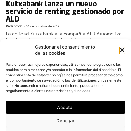
Kutxabank lanza un nuevo
servicio de renting gestionado por
ALD
Redacción
-
14 de octubre de 2019
La entidad Kutxabank y la compañía ALD Automotive
han firmado un acuerdo de colaboración en materia
de renting que contempla condiciones especiales
Gestionar el consentimiento
para los clientes del banco para obtener ventajas en
de las cookies
este tipo de
Para ofrecer las mejores experiencias, utilizamos tecnologías como las
cookies para almacenar y/o acceder a la información del dispositivo. El
ALD Automotive analiza el futuro
consentimiento de estas tecnologías nos permitirá procesar datos como
del renting en el III Encuentro
el comportamiento de navegación o las identificaciones únicas en este
LATAM
sitio. No consentir o retirar el consentimiento, puede afectar
negativamente a ciertas características y funciones.
Esther Alonso
-
21 de junio de 2018
ALD Automotive ha celebrado el tercer encuentro
Aceptar
LATAM en Madrid, que reúne a líderes empresariales
y directivos de la compañía de renting y gestión de
Denegar
flotas en América Latina y Europa. Esta nueva edición
ha tenido por