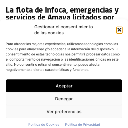
La flota de Infoca, emergencias y
servicios de Amaya licitados por
29,6 millones
Gestionar el consentimiento
de las cookies
Redacción
-
10 de febrero de 2018
La Agencia de Medio Ambiente y Agua de Andalucía
Para ofrecer las mejores experiencias, utilizamos tecnologías como las
(Amaya) ha licitado la contratación del suministro de
cookies para almacenar y/o acceder a la información del dispositivo. El
vehículos mediante modalidad
consentimiento de estas tecnologías nos permitirá procesar datos como
el comportamiento de navegación o las identificaciones únicas en este
OK Rent a Car consolida su
sitio. No consentir o retirar el consentimiento, puede afectar
negativamente a ciertas características y funciones.
presencia en Andalucía
Redacción
-
22 de noviembre de 2017
Aceptar
OK Rent a Car continua su plan de expansión
ampliando la red de oficinas de alquiler en algunas
Denegar
de las más importantes ciudades españolas. A partir
de
Ver preferencias
Política de Cookies
Política de Privacidad