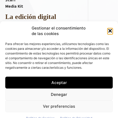
Media Kit
La edición digital
Descargar último ejemplar
Gestionar el consentimiento
ir a hemeroteca
de las cookies
+ Contenido en redes sociales
Para ofrecer las mejores experiencias, utilizamos tecnologías como las
cookies para almacenar y/o acceder a la información del dispositivo. El
consentimiento de estas tecnologías nos permitirá procesar datos como
el comportamiento de navegación o las identificaciones únicas en este
sitio. No consentir o retirar el consentimiento, puede afectar
negativamente a ciertas características y funciones.
Aceptar
© 2026 FLEET PEOPLE . La web líder de las flotas y el renting de
Denegar
automóviles - C/ Fernández de la Hoz 70, 1ºB - 28003 - Madrid
(España) | Política de Privacidad | Política de Cookies | Email:
Ver preferencias
fleetpeople@fleetpeople.es