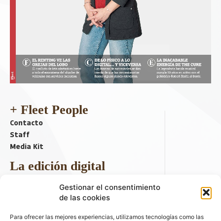
+ Fleet People
Contacto
Staff
Media Kit
La edición digital
Descargar último ejemplar
Gestionar el consentimiento
ir a hemeroteca
de las cookies
+ Contenido en redes sociales
Para ofrecer las mejores experiencias, utilizamos tecnologías como las