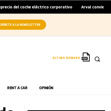
 coche eléctrico corporativo
Arval convierte en eléctric
|
CRÍBETE A LA NEWSLETTER
ÚLTIMO NÚMERO
RENT A CAR
OPINIÓN