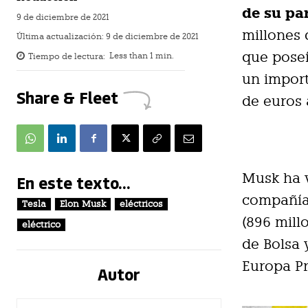
de su pa
9 de diciembre de 2021
millones 
Última actualización:
9 de diciembre de 2021
que poseí
Tiempo de lectura:
Less than 1
min.
un import
Share & Fleet
de euros 
Musk ha v
En este texto...
compañía 
Tesla
Elon Musk
eléctricos
(896 mill
eléctrico
de Bolsa 
Europa Pr
Autor