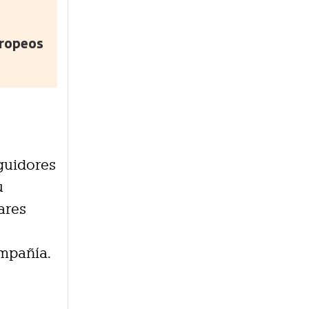
uropeos
guidores
u
ares
ompañía.