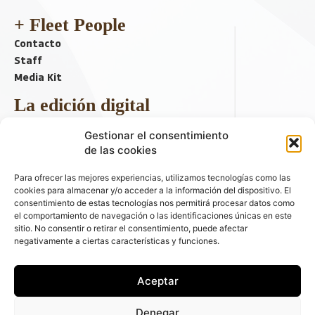
+ Fleet People
Contacto
Staff
Media Kit
La edición digital
Descargar último ejemplar
Gestionar el consentimiento
ir a hemeroteca
de las cookies
+ Contenido en redes sociales
Para ofrecer las mejores experiencias, utilizamos tecnologías como las
cookies para almacenar y/o acceder a la información del dispositivo. El
consentimiento de estas tecnologías nos permitirá procesar datos como
el comportamiento de navegación o las identificaciones únicas en este
sitio. No consentir o retirar el consentimiento, puede afectar
negativamente a ciertas características y funciones.
Aceptar
© 2026 FLEET PEOPLE . La web líder de las flotas y el renting de
Denegar