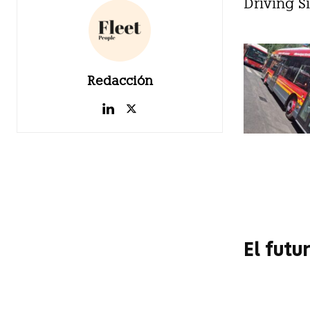
Driving S
Redacción
El futu