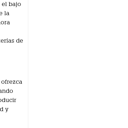
 el bajo
e la
hora
0
terías de
 ofrezca
hando
oducir
d y