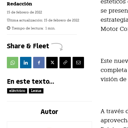
estéticos
Redacción
se presen
15 de febrero de 2022
estrategi
Última actualización:
15 de febrero de 2022
Motor Cor
Tiempo de lectura:
1
min.
Share & Fleet
Este nue
completa 
visión de
En este texto...
eléctrico
Lexus
Autor
A través 
aprovecha