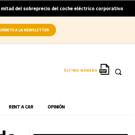
sobreprecio del coche eléctrico corporativo
Arval convie
|
CRÍBETE A LA NEWSLETTER
ÚLTIMO NÚMERO
RENT A CAR
OPINIÓN