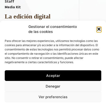
Staff
Media Kit
La edición digital
Descargar último ejemplar
Gestionar el consentimiento
ir a hemeroteca
de las cookies
+ Contenido en redes sociales
Para ofrecer las mejores experiencias, utilizamos tecnologías como las
cookies para almacenar y/o acceder a la información del dispositivo. El
consentimiento de estas tecnologías nos permitirá procesar datos como
el comportamiento de navegación o las identificaciones únicas en este
sitio. No consentir o retirar el consentimiento, puede afectar
negativamente a ciertas características y funciones.
Aceptar
© 2026 FLEET PEOPLE . La web líder de las flotas y el renting de
Denegar
automóviles - C/ Fernández de la Hoz 70, 1ºB - 28003 - Madrid
(España) | Política de Privacidad | Política de Cookies | Email:
Ver preferencias
fleetpeople@fleetpeople.es