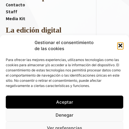
Contacto
Staff
Media Kit
La edición digital
Descargar último ejemplar
Gestionar el consentimiento
ir a hemeroteca
de las cookies
+ Contenido en redes sociales
Para ofrecer las mejores experiencias, utilizamos tecnologías como las
cookies para almacenar y/o acceder a la información del dispositivo. El
consentimiento de estas tecnologías nos permitirá procesar datos como
el comportamiento de navegación o las identificaciones únicas en este
sitio. No consentir o retirar el consentimiento, puede afectar
negativamente a ciertas características y funciones.
Aceptar
© 2026 FLEET PEOPLE . La web líder de las flotas y el renting de
Denegar
automóviles - C/ Fernández de la Hoz 70, 1ºB - 28003 - Madrid
(España) | Política de Privacidad | Política de Cookies | Email:
Ver preferencias