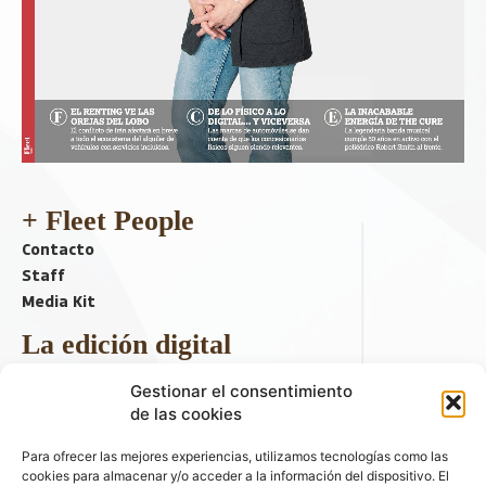
+ Fleet People
Contacto
Staff
Media Kit
La edición digital
Descargar último ejemplar
Gestionar el consentimiento
ir a hemeroteca
de las cookies
+ Contenido en redes sociales
Para ofrecer las mejores experiencias, utilizamos tecnologías como las
cookies para almacenar y/o acceder a la información del dispositivo. El