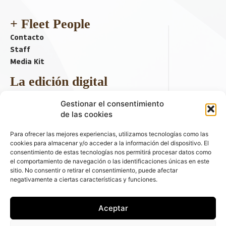
+ Fleet People
Contacto
Staff
Media Kit
La edición digital
Descargar último ejemplar
Gestionar el consentimiento
ir a hemeroteca
de las cookies
+ Contenido en redes sociales
Para ofrecer las mejores experiencias, utilizamos tecnologías como las
cookies para almacenar y/o acceder a la información del dispositivo. El
consentimiento de estas tecnologías nos permitirá procesar datos como
el comportamiento de navegación o las identificaciones únicas en este
sitio. No consentir o retirar el consentimiento, puede afectar
negativamente a ciertas características y funciones.
Aceptar
© 2026 FLEET PEOPLE . La web líder de las flotas y el renting de