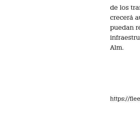
de los tr
crecerá 
puedan re
infraestr
Alm.
https://fl