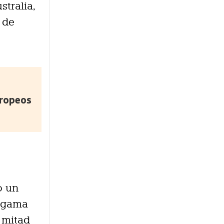
tralia,
 de
uropeos
o un
a gama
a mitad