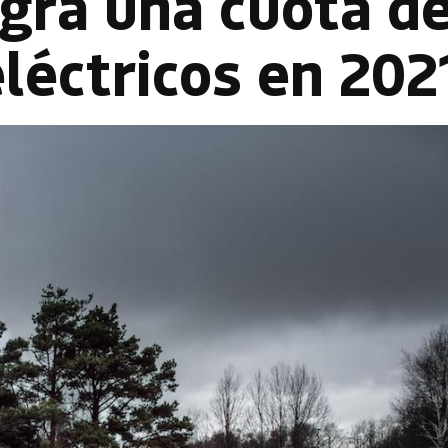
gra una cuota de
léctricos en 202