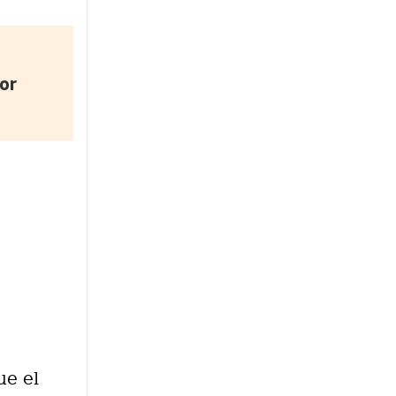
or
ue el