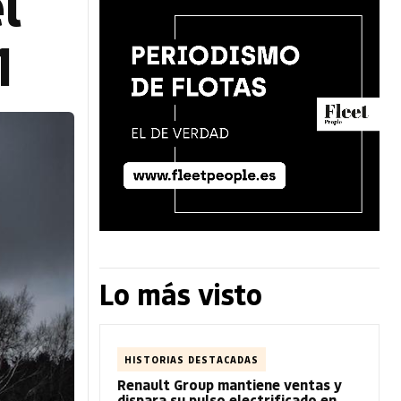
l
1
Lo más visto
HISTORIAS DESTACADAS
Renault Group mantiene ventas y
dispara su pulso electrificado en