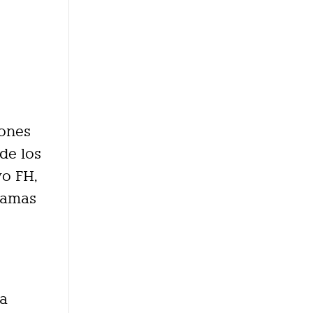
iones
de los
vo FH,
gamas
na