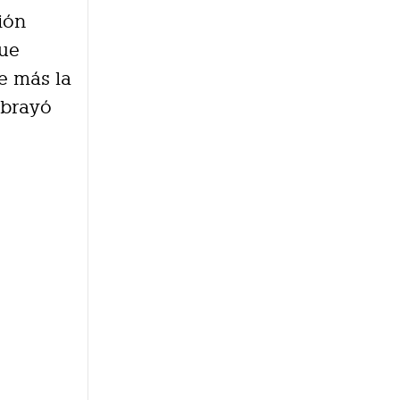
ión
que
e más la
ubrayó