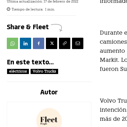
informad
Última actualización:
17 de febrero de 2022
Tiempo de lectura:
1
min.
Share & Fleet
Durante e
camiones 
aumento d
Markit. L
En este texto...
fueron Su
eléctricos
Volvo Trucks
Autor
Volvo Tru
intención
más de 20