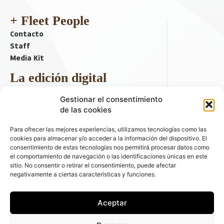
+ Fleet People
Contacto
Staff
Media Kit
La edición digital
Descargar último ejemplar
Gestionar el consentimiento
ir a hemeroteca
de las cookies
+ Contenido en redes sociales
Para ofrecer las mejores experiencias, utilizamos tecnologías como las
cookies para almacenar y/o acceder a la información del dispositivo. El
consentimiento de estas tecnologías nos permitirá procesar datos como
el comportamiento de navegación o las identificaciones únicas en este
sitio. No consentir o retirar el consentimiento, puede afectar
negativamente a ciertas características y funciones.
Aceptar
© 2026 FLEET PEOPLE . La web líder de las flotas y el renting de