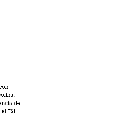
 con
olina,
tencia de
 el TSI