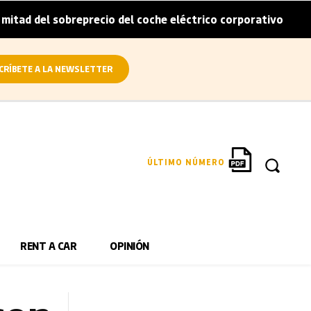
precio del coche eléctrico corporativo
Arval convierte 
|
CRÍBETE A LA NEWSLETTER
ÚLTIMO NÚMERO
RENT A CAR
OPINIÓN