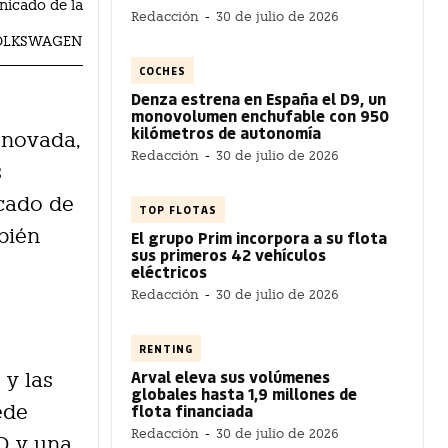
nicado de la
Redacción
-
30 de julio de 2026
A VOLKSWAGEN
COCHES
Denza estrena en España el D9, un
l
monovolumen enchufable con 950
kilómetros de autonomía
enovada,
Redacción
-
30 de julio de 2026
s
cado de
TOP FLOTAS
bién
El grupo Prim incorpora a su flota
sus primeros 42 vehículos
eléctricos
Redacción
-
30 de julio de 2026
RENTING
Arval eleva sus volúmenes
 y las
globales hasta 1,9 millones de
flota financiada
ede
Redacción
-
30 de julio de 2026
ED y una