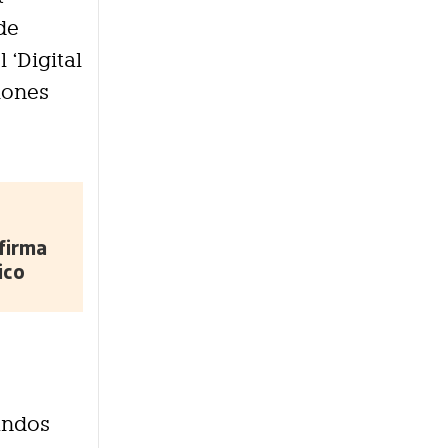
de
 ‘Digital
iones
firma
ico
andos