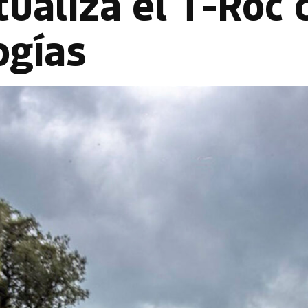
ualiza el T-Roc 
ogías