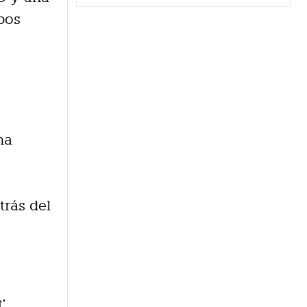
upos
na
l
trás del
’