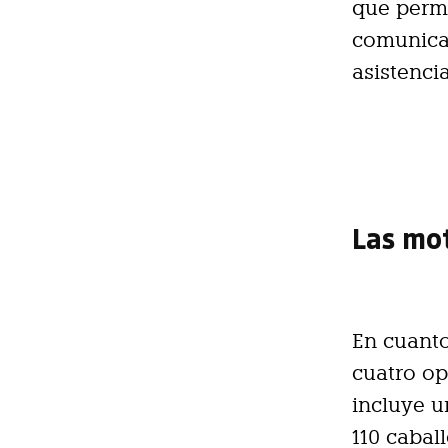
que permi
comunicac
asistenci
Las mo
En cuanto
cuatro op
incluye u
110 cabal