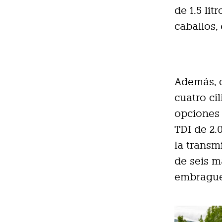
de 1.5 lit
caballos,
Además, c
cuatro cil
opciones 
TDI de 2.
la transm
de seis m
embrague