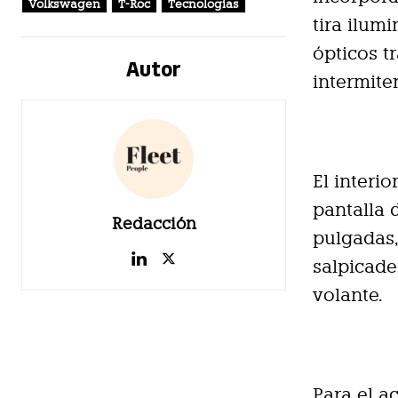
Volkswagen
T-Roc
Tecnologías
tira ilum
ópticos t
Autor
intermite
El interi
pantalla 
Redacción
pulgadas,
salpicade
volante.
Para el ac