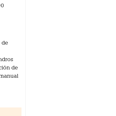
90
r de
indros
nción de
 manual