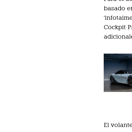
basado en
‘infotaime
Cockpit P
adicional
El volant