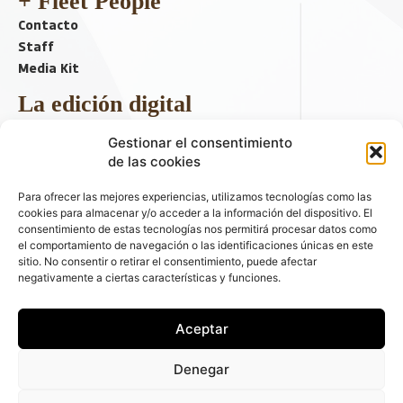
+ Fleet People
Contacto
Staff
Media Kit
La edición digital
Descargar último ejemplar
Gestionar el consentimiento
ir a hemeroteca
de las cookies
+ Contenido en redes sociales
Para ofrecer las mejores experiencias, utilizamos tecnologías como las
cookies para almacenar y/o acceder a la información del dispositivo. El
consentimiento de estas tecnologías nos permitirá procesar datos como
el comportamiento de navegación o las identificaciones únicas en este
sitio. No consentir o retirar el consentimiento, puede afectar
negativamente a ciertas características y funciones.
Aceptar
© 2026 FLEET PEOPLE . La web líder de las flotas y el renting de
Denegar
automóviles - C/ Fernández de la Hoz 70, 1ºB - 28003 - Madrid
(España) | Política de Privacidad | Política de Cookies | Email: