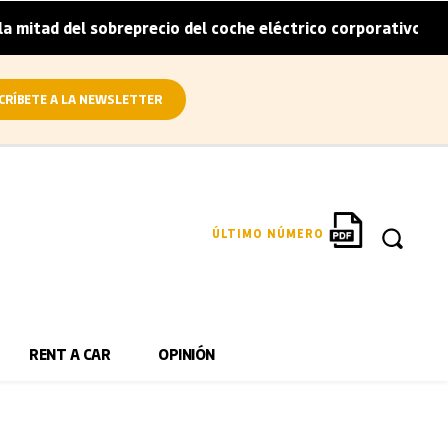
itad del sobreprecio del coche eléctrico corporativo
Ar
|
CRÍBETE A LA NEWSLETTER
ÚLTIMO NÚMERO
RENT A CAR
OPINIÓN