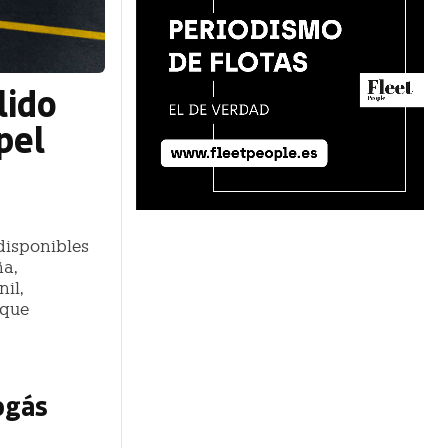
lido
pel
 disponibles
ña,
il,
 que
ogás