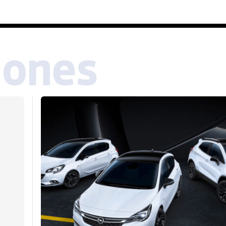
iones