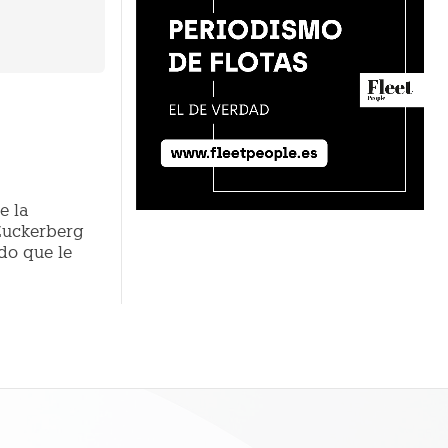
e la
 Zuckerberg
do que le