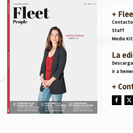
+ Fle
Contacto
Staff
Media Kit
La edi
Descarga
ir a heme
+ Con