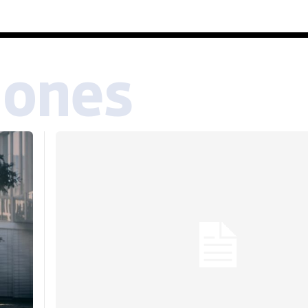
iones