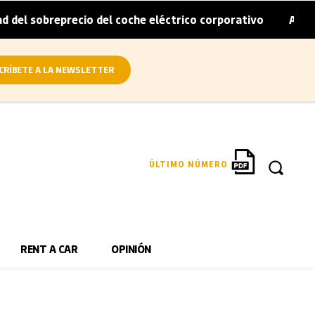
del sobreprecio del coche eléctrico corporativo
Arval co
|
CRÍBETE A LA NEWSLETTER
ÚLTIMO NÚMERO
RENT A CAR
OPINIÓN