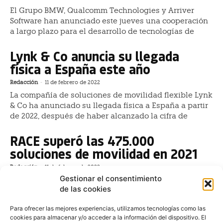
El Grupo BMW, Qualcomm Technologies y Arriver
Software han anunciado este jueves una cooperación
a largo plazo para el desarrollo de tecnologías de
Lynk & Co anuncia su llegada
física a España este año
Redacción
-
11 de febrero de 2022
La compañía de soluciones de movilidad flexible Lynk
& Co ha anunciado su llegada física a España a partir
de 2022, después de haber alcanzado la cifra de
RACE superó las 475.000
soluciones de movilidad en 2021
Redacción
-
11 de febrero de 2022
Gestionar el consentimiento
El Real Automóvil Club de España (RACE) ha realizado
de las cookies
en el año 2021 más de 475.000 soluciones de
movilidad en el mismo lugar del percance, es decir
Para ofrecer las mejores experiencias, utilizamos tecnologías como las
que más
cookies para almacenar y/o acceder a la información del dispositivo. El