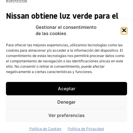
eléctricos
Nissan obtiene luz verde para el
proyecto Silence: Maroto lo
Gestionar el consentimiento
confirma
de las cookies
Redacción
-
26 de abril de 2022
Para ofrecer las mejores experiencias, utilizamos tecnologías como las
Silence, de Nissan podría arrancar muy pronto. Tal y
cookies para almacenar y/o acceder a la información del dispositivo. El
como ha señalado Reyes Maroto, ministra de
consentimiento de estas tecnologías nos permitirá procesar datos como
Industria, Comercio y Turismo
el comportamiento de navegación o las identificaciones únicas en este
sitio. No consentir o retirar el consentimiento, puede afectar
El Perte VEC prolonga diez días su
negativamente a ciertas características y funciones.
plazo de petición de ayudas
Aceptar
Redacción
-
23 de abril de 2022
Las ayudas del Perte VEC, han sido ampliadas 10 días
Denegar
por el Gobierno, que satisface así las reiteradas
peticiones del sector
Ver preferencias
Política de Cookies
Política de Privacidad