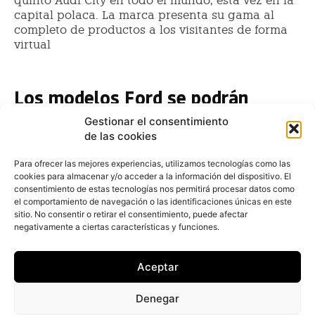
quinto Audi City en todo el mundo, esta vez en la
capital polaca. La marca presenta su gama al
completo de productos a los visitantes de forma
virtual
Los modelos Ford se podrán
probar gracias a la realidad virtual
Gestionar el consentimiento
de las cookies
Redacción
-
7 de abril de 2017
El fabricante Ford prevé que los usuarios podrán
Para ofrecer las mejores experiencias, utilizamos tecnologías como las
probar en el futuro cualquier coche en cualquier sitio
cookies para almacenar y/o acceder a la información del dispositivo. El
y durante todo el tiempo que necesiten...
consentimiento de estas tecnologías nos permitirá procesar datos como
el comportamiento de navegación o las identificaciones únicas en este
El Gadgetrón: ¿Realidad virtual?
sitio. No consentir o retirar el consentimiento, puede afectar
negativamente a ciertas características y funciones.
No espere sentado
Ángel Sucasas
-
28 de marzo de 2017
Aceptar
Le han vendido la moto una vez más. Ya no llega con
su supertele de 60 y pico pulgadas, su súper
Denegar
smartphone que le dura año y pico o los