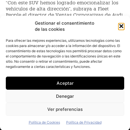
“Con este SUV hemos logrado emocionalizar los
vehículos de alta dirección”, subraya a Fleet
People el director de Ventas Corporativas de Audi,
Borja Peña. Está realmente exultante con la
Gestionar el consentimiento
llegada
de las cookies
Para ofrecer las mejores experiencias, utilizamos tecnologías como las
cookies para almacenar y/o acceder a la información del dispositivo. El
Audi fija con el Q8 el nuevo
consentimiento de estas tecnologías nos permitirá procesar datos como
estándar en los SUV de lujo para
el comportamiento de navegación o las identificaciones únicas en este
ejecutivos
sitio. No consentir o retirar el consentimiento, puede afectar
negativamente a ciertas características y funciones.
Juan Arús
-
28 de septiembre de 2018
El fabricante de automóviles Audi acaba de lanzar en
Aceptar
España el nuevo SUV (Sport Utility Vehicle) Q8, un
vehículo con el que pretende lograr la hegemonía en
Denegar
el segmento cupé de este tipo de automóviles cuyo
‘target’ de negocio se
Ver preferencias
Política de Cookies
Política de Privacidad
© Newspaper WordPress Theme by TagDiv