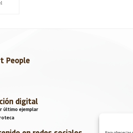
l
et People
ción digital
r último ejemplar
roteca
tenido en redes sociales
Para ofrecer las