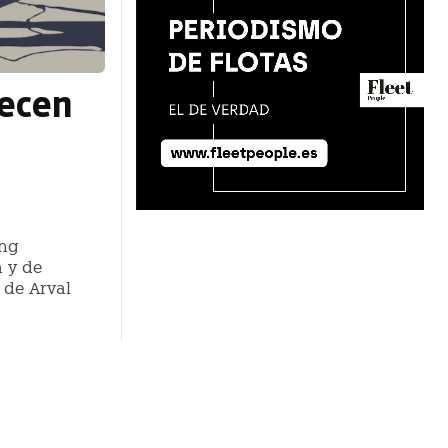
recen
ing
 y de
 de Arval