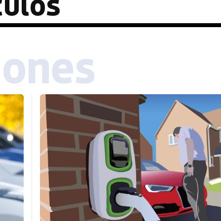
culos
iones