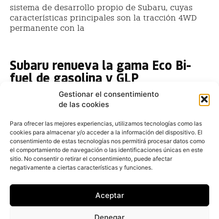
sistema de desarrollo propio de Subaru, cuyas
características principales son la tracción 4WD
permanente con la
Subaru renueva la gama Eco Bi-
fuel de gasolina y GLP
Fernando Álvarez
-
8 de abril de 2019
Gestionar el consentimiento
De esta manera, toda la gama SUV de Subaru, es decir,
de las cookies
los modelos XV, Outback y Forester, está disponible en
tecnología bi-fuel, que permite la utilización de gas o
Para ofrecer las mejores experiencias, utilizamos tecnologías como las
cookies para almacenar y/o acceder a la información del dispositivo. El
gasolina, según la conveniencia del conductor
consentimiento de estas tecnologías nos permitirá procesar datos como
el comportamiento de navegación o las identificaciones únicas en este
Subaru incorpora el Forester 2018
sitio. No consentir o retirar el consentimiento, puede afectar
con mejoras en seguridad y
negativamente a ciertas características y funciones.
equipamiento desde 29.300 euros
Aceptar
Fernando Álvarez
-
14 de febrero de 2018
Desde su lanzamiento hace ya 21 años, el Forester es
Denegar