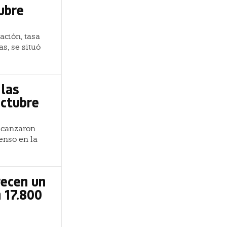
ubre
ación, tasa
s, se situó
 las
octubre
lcanzaron
enso en la
recen un
 17.800