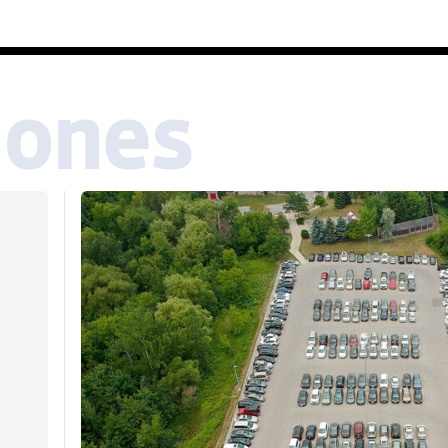
iones