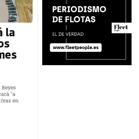
á la
os
 mes
, Reyes
ará "a
tivas en
e