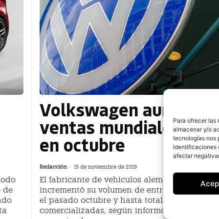
Volkswagen aumentó 
ventas mundiales un 
Para ofrecer las
almacenar y/o ac
en octubre
tecnologías nos 
identificaciones 
afectar negativa
Redacción
-
15 de noviembre de 2019
modo
El fabricante de vehículos alemán Volkswag
Acep
e de
incrementó su volumen de entregas mundial
ado
el pasado octubre y hasta totalizar 562.200 
ta
comercializadas, según informó la compañía