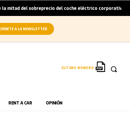
d del sobreprecio del coche eléctrico corporativo
Arval
|
CRÍBETE A LA NEWSLETTER
ÚLTIMO NÚMERO
RENT A CAR
OPINIÓN