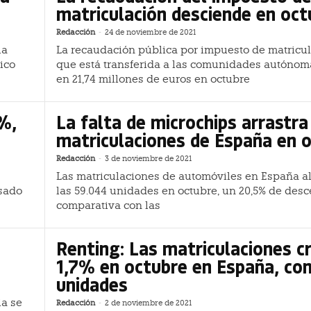
matriculación desciende en oct
Redacción
-
24 de noviembre de 2021
la
La recaudación pública por impuesto de matricul
ico
que está transferida a las comunidades autónoma
en 21,74 millones de euros en octubre
%,
La falta de microchips arrastra
matriculaciones de España en 
Redacción
-
3 de noviembre de 2021
Las matriculaciones de automóviles en España a
asado
las 59.044 unidades en octubre, un 20,5% de desc
comparativa con las
Renting: Las matriculaciones c
1,7% en octubre en España, con
unidades
ia se
Redacción
-
2 de noviembre de 2021