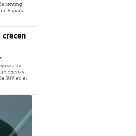
de renting
 en España,
 crecen
V)
egocio de
ntre enero y
 de SUV en el