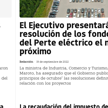
s
El Ejecutivo presentar
resolución de los fond
del Perte eléctrico el
próximo
Redacción
-
19 de septiembre de 2022
aron
La ministra de Industria, Comercio y Turismo
Maroto, ha asegurado que el Gobierno public
 del
principios de octubre" las resoluciones defini
relación con los proyectos
 a
La recaudación del impuesto d