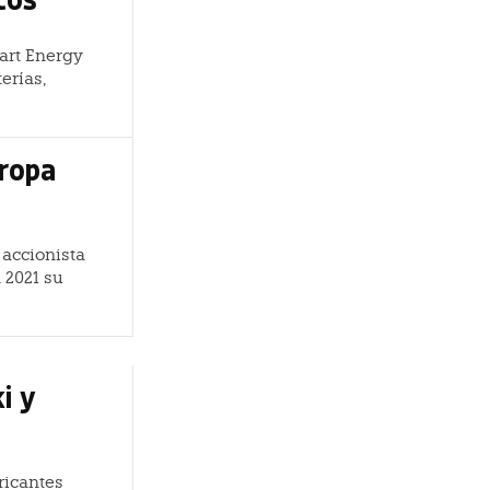
art Energy
erías,
uropa
 accionista
 2021 su
i y
ricantes