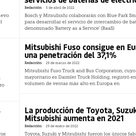
Redacción
-
5 de abril de 2022
uevo
Bosch y Mitsubishi colaborarán con Blue Park Sm
l
para desarrollar el servicio de intercambio de bat
denominado 'Battery as a Service' (BaaS)
Mitsubishi Fuso consigue en E
una penetración del 37,1%
Redacción
-
29 de marzo de 2022
Mitsubishi Fuso Truck and Bus Corporation, cuyo
mayoritario es Daimler Truck Holding, registró en
s
volumen de ventas más alto en Europa en
ro
s
La producción de Toyota, Suzuk
Mitsubishi aumenta en 2021
Redacción
-
29 de enero de 2022
ros
Toyota, Suzuki y Mitsubishi fueron los únicos fab