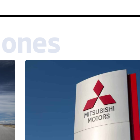
iones