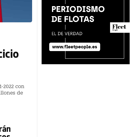
cicio
21-2022 con
llones de
rán
cos