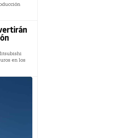
oducción
vertirán
ión
Mitsubishi
euros en los