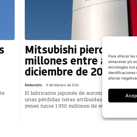
s
Mitsubishi pierde 1.93
millones entre abril y
Para ofrecer las
almacenar y/o ac
diciembre de 2020
tecnologías nos 
identificaciones 
afectar negativa
Redacción
-
9 de febrero de 2021
te
El fabricante japonés de automóviles Mitsubis
Acep
unas pérdidas netas atribuidas de 243.968 mi
yenes (unos 1.930 millones de euros)
UV
Peugeot y el Corsa, marca y m