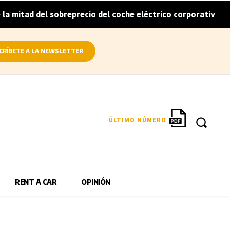
ad del sobreprecio del coche eléctrico corporativo
Arval
|
CRÍBETE A LA NEWSLETTER
ÚLTIMO NÚMERO
RENT A CAR
OPINIÓN