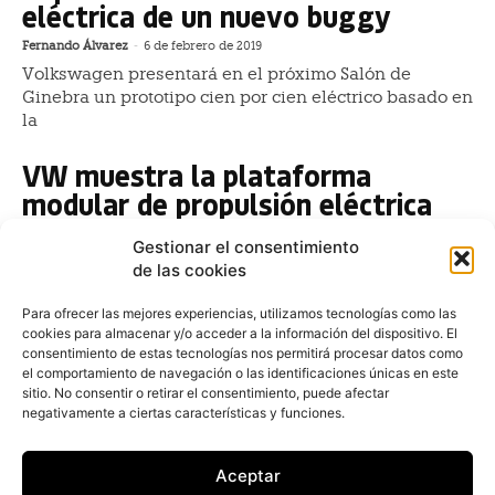
eléctrica de un nuevo buggy
Fernando Álvarez
-
6 de febrero de 2019
Volkswagen presentará en el próximo Salón de
Ginebra un prototipo cien por cien eléctrico basado en
la
VW muestra la plataforma
modular de propulsión eléctrica
(MEB)
Gestionar el consentimiento
Fernando Álvarez
-
22 de octubre de 2018
de las cookies
La plataforma modular de propulsión eléctrica (MEB)
de VW la componen un sistema tecnológico de nuevo
Para ofrecer las mejores experiencias, utilizamos tecnologías como las
cookies para almacenar y/o acceder a la información del dispositivo. El
desarrollo, que será la clave del “vehículo eléctrico
consentimiento de estas tecnologías nos permitirá procesar datos como
el comportamiento de navegación o las identificaciones únicas en este
650 kilómetros de autonomía para
sitio. No consentir o retirar el consentimiento, puede afectar
el I.D. Vizzion, la estrella eléctrica
negativamente a ciertas características y funciones.
de Volkswagen
Aceptar
Fernando Álvarez
-
6 de marzo de 2018