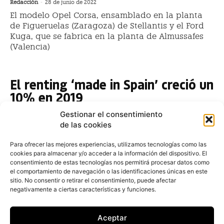
Redacción
-
28 de junio de 2022
El modelo Opel Corsa, ensamblado en la planta
de Figueruelas (Zaragoza) de Stellantis y el Ford
Kuga, que se fabrica en la planta de Almussafes
(Valencia)
El renting ‘made in Spain’ creció un
10% en 2019
Redacción
-
6 de febrero de 2020
Gestionar el consentimiento
Las matriculaciones de renting de vehículos
de las cookies
producidos en España aumentaron un 9,7% durante el
ejercicio pasado y hasta totalizar 77.312 unidades
Para ofrecer las mejores experiencias, utilizamos tecnologías como las
cookies para almacenar y/o acceder a la información del dispositivo. El
consentimiento de estas tecnologías nos permitirá procesar datos como
Citroën se propone retomar el
el comportamiento de navegación o las identificaciones únicas en este
liderazgo con la nueva generación
sitio. No consentir o retirar el consentimiento, puede afectar
negativamente a ciertas características y funciones.
del español Berlingo
Fernando Álvarez
-
15 de octubre de 2018
Aceptar
Citroën quiere liderar de nuevo el mercado de los